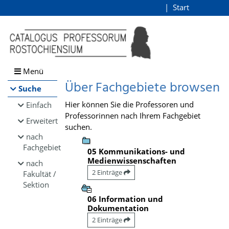
Browsen
Start
Login
direkt zum Inhalt
Menü
Über Fachgebiete browsen
Suche
Hier können Sie die Professoren und
Einfach
Professorinnen nach Ihrem Fachgebiet
Erweitert
suchen.
nach
Fachgebiet
05 Kommunikations- und
Medienwissenschaften
nach
2 Einträge
Fakultät /
Sektion
06 Information und
Dokumentation
2 Einträge