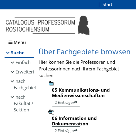
Browsen
Start
Login
direkt zum Inhalt
Menü
Über Fachgebiete browsen
Suche
Hier können Sie die Professoren und
Einfach
Professorinnen nach Ihrem Fachgebiet
Erweitert
suchen.
nach
Fachgebiet
05 Kommunikations- und
Medienwissenschaften
nach
2 Einträge
Fakultät /
Sektion
06 Information und
Dokumentation
2 Einträge