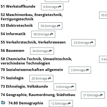
51 Werkstoffkunde
6 Einträge
52 Maschinenbau, Energietechnik,
95 
Fertigungstechnik
53 Elektrotechnik
59 Einträge
54 Informatik
58 Einträge
55 Verkehrstechnik, Verkehrswesen
23 Einträge
56 Bauwesen
34 Einträge
58 Chemische Technik, Umwelttechnik,
5 E
verschiedene Technologien
70 Sozialwissenschaften allgemein
2 Einträge
71 Soziologie
20 Einträge
73 Ethnologie, Volkskunde
3 Einträge
74 Geographie, Raumordnung, Städtebau
21 Einträge
74.80 Demographie
12 Einträge