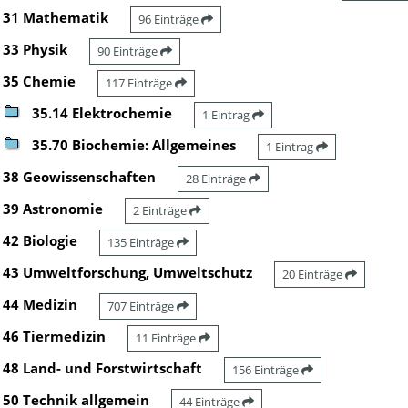
31 Mathematik
96 Einträge
33 Physik
90 Einträge
35 Chemie
117 Einträge
35.14 Elektrochemie
1 Eintrag
35.70 Biochemie: Allgemeines
1 Eintrag
38 Geowissenschaften
28 Einträge
39 Astronomie
2 Einträge
42 Biologie
135 Einträge
43 Umweltforschung, Umweltschutz
20 Einträge
44 Medizin
707 Einträge
46 Tiermedizin
11 Einträge
48 Land- und Forstwirtschaft
156 Einträge
50 Technik allgemein
44 Einträge