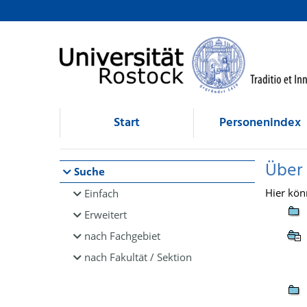
Browsen
direkt zum Inhalt
Start
Personenindex
Über
Suche
Hier kön
Einfach
Erweitert
nach Fachgebiet
nach Fakultät / Sektion