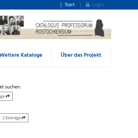
Start
Login
Weitere Kataloge
Über das Projekt
et suchen.
räge
2 Einträge