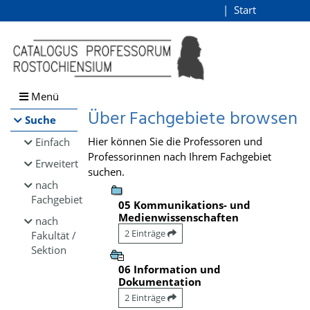
Browsen
Start
Login
direkt zum Inhalt
Menü
Über Fachgebiete browsen
Suche
Hier können Sie die Professoren und
Einfach
Professorinnen nach Ihrem Fachgebiet
Erweitert
suchen.
nach
Fachgebiet
05 Kommunikations- und
Medienwissenschaften
nach
2 Einträge
Fakultät /
Sektion
06 Information und
Dokumentation
2 Einträge