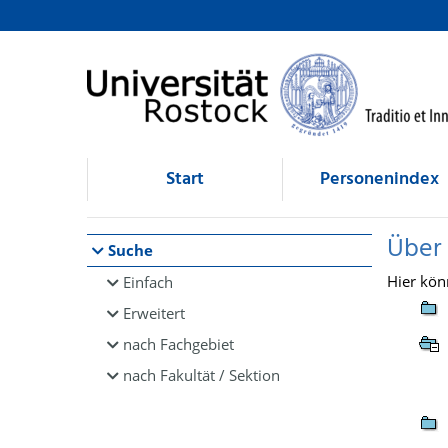
Browsen
direkt zum Inhalt
Start
Personenindex
Über
Suche
Hier kön
Einfach
Erweitert
nach Fachgebiet
nach Fakultät / Sektion