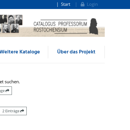
Start
Login
Weitere Kataloge
Über das Projekt
et suchen.
räge
2 Einträge