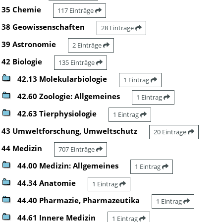
35 Chemie
117 Einträge
38 Geowissenschaften
28 Einträge
39 Astronomie
2 Einträge
42 Biologie
135 Einträge
42.13 Molekularbiologie
1 Eintrag
42.60 Zoologie: Allgemeines
1 Eintrag
42.63 Tierphysiologie
1 Eintrag
43 Umweltforschung, Umweltschutz
20 Einträge
44 Medizin
707 Einträge
44.00 Medizin: Allgemeines
1 Eintrag
44.34 Anatomie
1 Eintrag
44.40 Pharmazie, Pharmazeutika
1 Eintrag
44.61 Innere Medizin
1 Eintrag