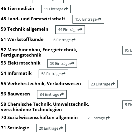
46 Tiermedizin
11 Einträge
48 Land- und Forstwirtschaft
156 Einträge
50 Technik allgemein
44 Einträge
51 Werkstoffkunde
6 Einträge
52 Maschinenbau, Energietechnik,
95 
Fertigungstechnik
53 Elektrotechnik
59 Einträge
54 Informatik
58 Einträge
55 Verkehrstechnik, Verkehrswesen
23 Einträge
56 Bauwesen
34 Einträge
58 Chemische Technik, Umwelttechnik,
5 E
verschiedene Technologien
70 Sozialwissenschaften allgemein
2 Einträge
71 Soziologie
20 Einträge