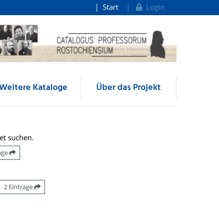
Start
Login
Weitere Kataloge
Über das Projekt
et suchen.
räge
2 Einträge