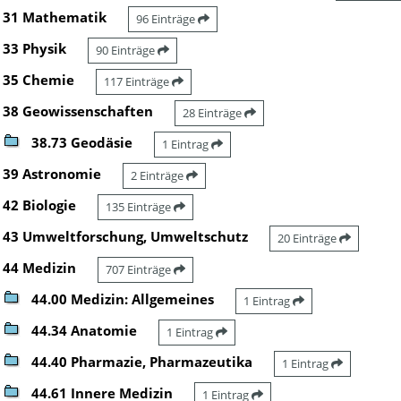
31 Mathematik
96 Einträge
33 Physik
90 Einträge
35 Chemie
117 Einträge
38 Geowissenschaften
28 Einträge
38.73 Geodäsie
1 Eintrag
39 Astronomie
2 Einträge
42 Biologie
135 Einträge
43 Umweltforschung, Umweltschutz
20 Einträge
44 Medizin
707 Einträge
44.00 Medizin: Allgemeines
1 Eintrag
44.34 Anatomie
1 Eintrag
44.40 Pharmazie, Pharmazeutika
1 Eintrag
44.61 Innere Medizin
1 Eintrag