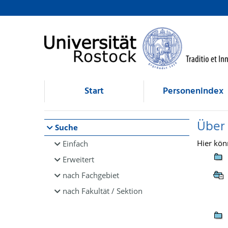
Browsen
direkt zum Inhalt
Start
Personenindex
Über
Suche
Hier kön
Einfach
Erweitert
nach Fachgebiet
nach Fakultät / Sektion