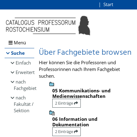
Browsen
Start
Login
direkt zum Inhalt
Menü
Über Fachgebiete browsen
Suche
Hier können Sie die Professoren und
Einfach
Professorinnen nach Ihrem Fachgebiet
Erweitert
suchen.
nach
Fachgebiet
05 Kommunikations- und
Medienwissenschaften
nach
2 Einträge
Fakultät /
Sektion
06 Information und
Dokumentation
2 Einträge