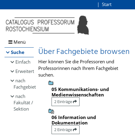
Browsen
Start
Login
direkt zum Inhalt
Menü
Über Fachgebiete browsen
Suche
Hier können Sie die Professoren und
Einfach
Professorinnen nach Ihrem Fachgebiet
Erweitert
suchen.
nach
Fachgebiet
05 Kommunikations- und
Medienwissenschaften
nach
2 Einträge
Fakultät /
Sektion
06 Information und
Dokumentation
2 Einträge