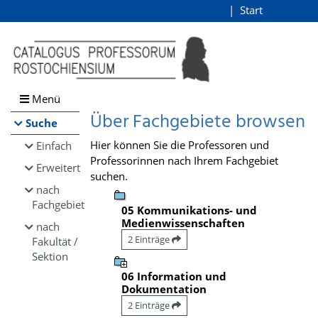
Browsen
Start
Login
direkt zum Inhalt
Menü
Über Fachgebiete browsen
Suche
Hier können Sie die Professoren und
Einfach
Professorinnen nach Ihrem Fachgebiet
Erweitert
suchen.
nach
Fachgebiet
05 Kommunikations- und
Medienwissenschaften
nach
2 Einträge
Fakultät /
Sektion
06 Information und
Dokumentation
2 Einträge