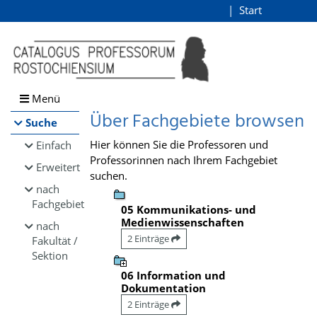
Browsen
Start
Login
direkt zum Inhalt
Menü
Über Fachgebiete browsen
Suche
Hier können Sie die Professoren und
Einfach
Professorinnen nach Ihrem Fachgebiet
Erweitert
suchen.
nach
Fachgebiet
05 Kommunikations- und
Medienwissenschaften
nach
2 Einträge
Fakultät /
Sektion
06 Information und
Dokumentation
2 Einträge