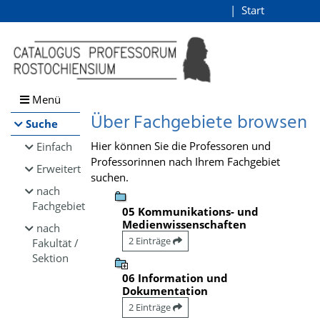
Browsen
Start
Login
direkt zum Inhalt
Menü
Über Fachgebiete browsen
Suche
Hier können Sie die Professoren und
Einfach
Professorinnen nach Ihrem Fachgebiet
Erweitert
suchen.
nach
Fachgebiet
05 Kommunikations- und
Medienwissenschaften
nach
2 Einträge
Fakultät /
Sektion
06 Information und
Dokumentation
2 Einträge