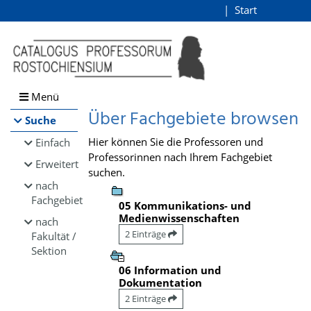
Browsen
Start
Login
direkt zum Inhalt
Menü
Über Fachgebiete browsen
Suche
Hier können Sie die Professoren und
Einfach
Professorinnen nach Ihrem Fachgebiet
Erweitert
suchen.
nach
Fachgebiet
05 Kommunikations- und
Medienwissenschaften
nach
2 Einträge
Fakultät /
Sektion
06 Information und
Dokumentation
2 Einträge