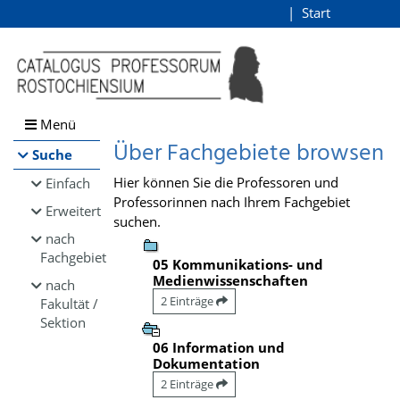
Browsen
Start
Login
direkt zum Inhalt
Menü
Über Fachgebiete browsen
Suche
Hier können Sie die Professoren und
Einfach
Professorinnen nach Ihrem Fachgebiet
Erweitert
suchen.
nach
Fachgebiet
05 Kommunikations- und
Medienwissenschaften
nach
2 Einträge
Fakultät /
Sektion
06 Information und
Dokumentation
2 Einträge