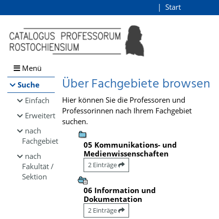
Browsen
Start
Login
direkt zum Inhalt
Menü
Über Fachgebiete browsen
Suche
Hier können Sie die Professoren und
Einfach
Professorinnen nach Ihrem Fachgebiet
Erweitert
suchen.
nach
Fachgebiet
05 Kommunikations- und
Medienwissenschaften
nach
2 Einträge
Fakultät /
Sektion
06 Information und
Dokumentation
2 Einträge