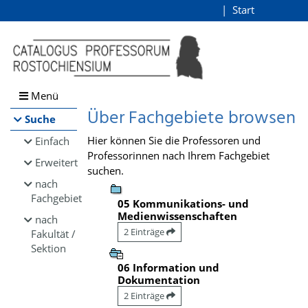
Browsen
Start
Login
direkt zum Inhalt
Menü
Über Fachgebiete browsen
Suche
Hier können Sie die Professoren und
Einfach
Professorinnen nach Ihrem Fachgebiet
Erweitert
suchen.
nach
Fachgebiet
05 Kommunikations- und
Medienwissenschaften
nach
2 Einträge
Fakultät /
Sektion
06 Information und
Dokumentation
2 Einträge