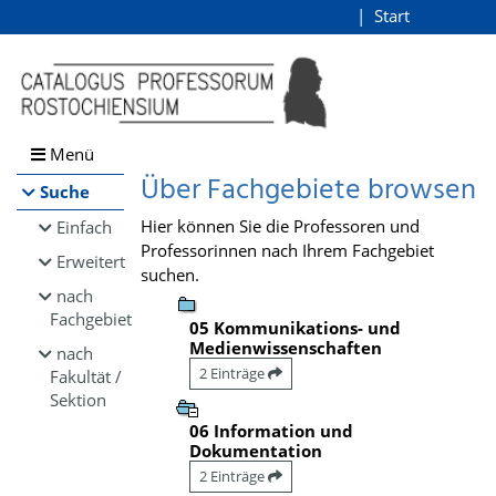
Browsen
Start
Login
direkt zum Inhalt
Menü
Über Fachgebiete browsen
Suche
Hier können Sie die Professoren und
Einfach
Professorinnen nach Ihrem Fachgebiet
Erweitert
suchen.
nach
Fachgebiet
05 Kommunikations- und
Medienwissenschaften
nach
2 Einträge
Fakultät /
Sektion
06 Information und
Dokumentation
2 Einträge