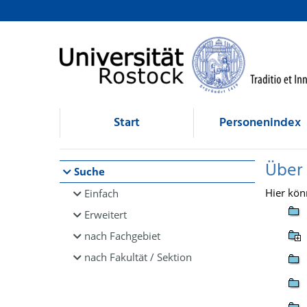
Browsen
direkt zum Inhalt
Start
Personenindex
Über
Suche
Hier kön
Einfach
Erweitert
nach Fachgebiet
nach Fakultät / Sektion