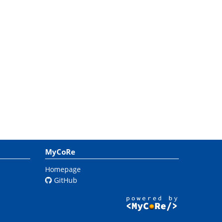
MyCoRe
Homepage
GitHub