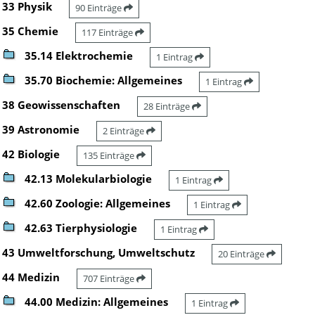
33 Physik
90 Einträge
35 Chemie
117 Einträge
35.14 Elektrochemie
1 Eintrag
35.70 Biochemie: Allgemeines
1 Eintrag
38 Geowissenschaften
28 Einträge
39 Astronomie
2 Einträge
42 Biologie
135 Einträge
42.13 Molekularbiologie
1 Eintrag
42.60 Zoologie: Allgemeines
1 Eintrag
42.63 Tierphysiologie
1 Eintrag
43 Umweltforschung, Umweltschutz
20 Einträge
44 Medizin
707 Einträge
44.00 Medizin: Allgemeines
1 Eintrag