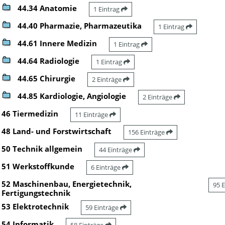
44.34 Anatomie
1 Eintrag
44.40 Pharmazie, Pharmazeutika
1 Eintrag
44.61 Innere Medizin
1 Eintrag
44.64 Radiologie
1 Eintrag
44.65 Chirurgie
2 Einträge
44.85 Kardiologie, Angiologie
2 Einträge
46 Tiermedizin
11 Einträge
48 Land- und Forstwirtschaft
156 Einträge
50 Technik allgemein
44 Einträge
51 Werkstoffkunde
6 Einträge
52 Maschinenbau, Energietechnik,
95 
Fertigungstechnik
53 Elektrotechnik
59 Einträge
54 Informatik