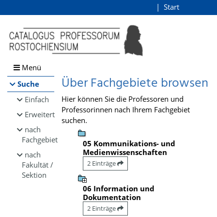
Browsen
Start
Login
direkt zum Inhalt
Menü
Über Fachgebiete browsen
Suche
Hier können Sie die Professoren und
Einfach
Professorinnen nach Ihrem Fachgebiet
Erweitert
suchen.
nach
Fachgebiet
05 Kommunikations- und
Medienwissenschaften
nach
2 Einträge
Fakultät /
Sektion
06 Information und
Dokumentation
2 Einträge