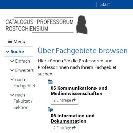
Browsen
Start
Login
direkt zum Inhalt
Menü
Über Fachgebiete browsen
Suche
Hier können Sie die Professoren und
Einfach
Professorinnen nach Ihrem Fachgebiet
Erweitert
suchen.
nach
Fachgebiet
05 Kommunikations- und
Medienwissenschaften
nach
2 Einträge
Fakultät /
Sektion
06 Information und
Dokumentation
2 Einträge