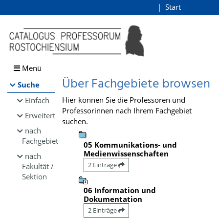
Browsen
Start
Login
direkt zum Inhalt
Menü
Über Fachgebiete browsen
Suche
Hier können Sie die Professoren und
Einfach
Professorinnen nach Ihrem Fachgebiet
Erweitert
suchen.
nach
Fachgebiet
05 Kommunikations- und
Medienwissenschaften
nach
2 Einträge
Fakultät /
Sektion
06 Information und
Dokumentation
2 Einträge