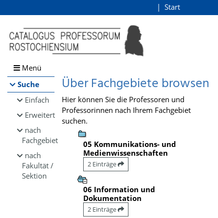
Browsen
Start
Login
direkt zum Inhalt
Menü
Über Fachgebiete browsen
Suche
Hier können Sie die Professoren und
Einfach
Professorinnen nach Ihrem Fachgebiet
Erweitert
suchen.
nach
Fachgebiet
05 Kommunikations- und
Medienwissenschaften
nach
2 Einträge
Fakultät /
Sektion
06 Information und
Dokumentation
2 Einträge