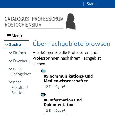
Browsen
Start
Login
direkt zum Inhalt
Menü
Über Fachgebiete browsen
Suche
Hier können Sie die Professoren und
Einfach
Professorinnen nach Ihrem Fachgebiet
Erweitert
suchen.
nach
Fachgebiet
05 Kommunikations- und
Medienwissenschaften
nach
2 Einträge
Fakultät /
Sektion
06 Information und
Dokumentation
2 Einträge