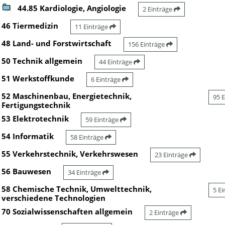
44.85 Kardiologie, Angiologie
2 Einträge
46 Tiermedizin
11 Einträge
48 Land- und Forstwirtschaft
156 Einträge
50 Technik allgemein
44 Einträge
51 Werkstoffkunde
6 Einträge
52 Maschinenbau, Energietechnik,
95 
Fertigungstechnik
53 Elektrotechnik
59 Einträge
54 Informatik
58 Einträge
55 Verkehrstechnik, Verkehrswesen
23 Einträge
56 Bauwesen
34 Einträge
58 Chemische Technik, Umwelttechnik,
5 E
verschiedene Technologien
70 Sozialwissenschaften allgemein
2 Einträge