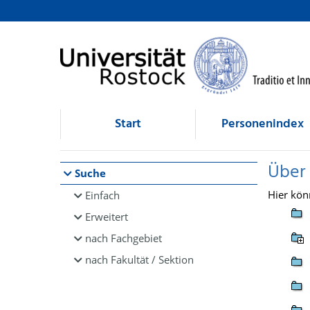
Browsen
direkt zum Inhalt
Start
Personenindex
Über
Suche
Hier kön
Einfach
Erweitert
nach Fachgebiet
nach Fakultät / Sektion