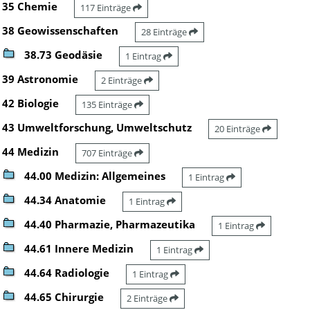
35 Chemie
117 Einträge
38 Geowissenschaften
28 Einträge
38.73 Geodäsie
1 Eintrag
39 Astronomie
2 Einträge
42 Biologie
135 Einträge
43 Umweltforschung, Umweltschutz
20 Einträge
44 Medizin
707 Einträge
44.00 Medizin: Allgemeines
1 Eintrag
44.34 Anatomie
1 Eintrag
44.40 Pharmazie, Pharmazeutika
1 Eintrag
44.61 Innere Medizin
1 Eintrag
44.64 Radiologie
1 Eintrag
44.65 Chirurgie
2 Einträge