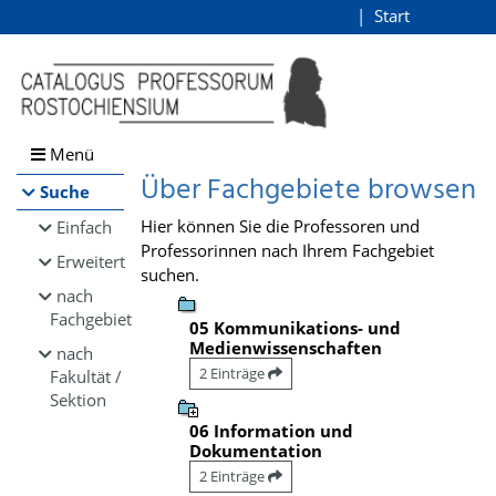
Browsen
Start
Login
direkt zum Inhalt
Menü
Über Fachgebiete browsen
Suche
Hier können Sie die Professoren und
Einfach
Professorinnen nach Ihrem Fachgebiet
Erweitert
suchen.
nach
Fachgebiet
05 Kommunikations- und
Medienwissenschaften
nach
2 Einträge
Fakultät /
Sektion
06 Information und
Dokumentation
2 Einträge