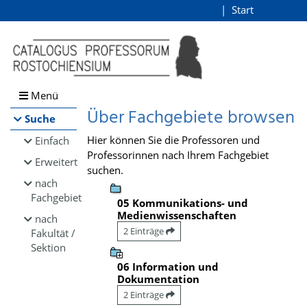
Browsen
Start
Login
direkt zum Inhalt
Menü
Über Fachgebiete browsen
Suche
Hier können Sie die Professoren und
Einfach
Professorinnen nach Ihrem Fachgebiet
Erweitert
suchen.
nach
Fachgebiet
05 Kommunikations- und
Medienwissenschaften
nach
2 Einträge
Fakultät /
Sektion
06 Information und
Dokumentation
2 Einträge