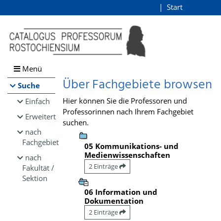
Browsen
Start
Login
direkt zum Inhalt
Menü
Über Fachgebiete browsen
Suche
Hier können Sie die Professoren und
Einfach
Professorinnen nach Ihrem Fachgebiet
Erweitert
suchen.
nach
Fachgebiet
05 Kommunikations- und
Medienwissenschaften
nach
2 Einträge
Fakultät /
Sektion
06 Information und
Dokumentation
2 Einträge