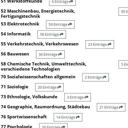
51 Werkstoffkunde
6 Einträge
52 Maschinenbau, Energietechnik,
95 
Fertigungstechnik
53 Elektrotechnik
59 Einträge
54 Informatik
58 Einträge
55 Verkehrstechnik, Verkehrswesen
23 Einträge
56 Bauwesen
34 Einträge
58 Chemische Technik, Umwelttechnik,
5 E
verschiedene Technologien
70 Sozialwissenschaften allgemein
2 Einträge
71 Soziologie
20 Einträge
73 Ethnologie, Volkskunde
3 Einträge
74 Geographie, Raumordnung, Städtebau
21 Einträge
76 Sportwissenschaft
14 Einträge
77 Psychologie
26 Einträge