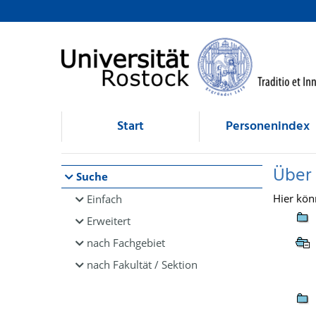
Browsen
direkt zum Inhalt
Start
Personenindex
Über
Suche
Hier kön
Einfach
Erweitert
nach Fachgebiet
nach Fakultät / Sektion