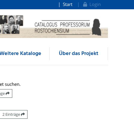
Start
Login
Weitere Kataloge
Über das Projekt
et suchen.
räge
2 Einträge