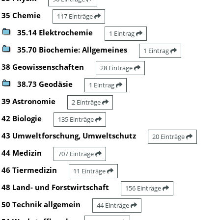
35 Chemie
117 Einträge
35.14 Elektrochemie
1 Eintrag
35.70 Biochemie: Allgemeines
1 Eintrag
38 Geowissenschaften
28 Einträge
38.73 Geodäsie
1 Eintrag
39 Astronomie
2 Einträge
42 Biologie
135 Einträge
43 Umweltforschung, Umweltschutz
20 Einträge
44 Medizin
707 Einträge
46 Tiermedizin
11 Einträge
48 Land- und Forstwirtschaft
156 Einträge
50 Technik allgemein
44 Einträge