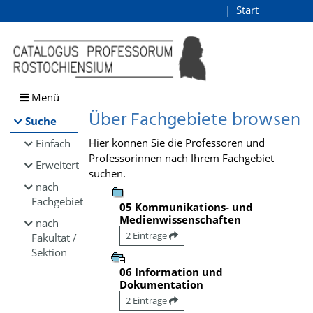
Browsen
Start
Login
direkt zum Inhalt
Menü
Über Fachgebiete browsen
Suche
Hier können Sie die Professoren und
Einfach
Professorinnen nach Ihrem Fachgebiet
Erweitert
suchen.
nach
Fachgebiet
05 Kommunikations- und
Medienwissenschaften
nach
2 Einträge
Fakultät /
Sektion
06 Information und
Dokumentation
2 Einträge