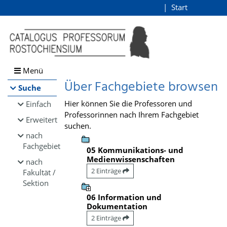
Browsen
Start
Login
direkt zum Inhalt
Menü
Über Fachgebiete browsen
Suche
Hier können Sie die Professoren und
Einfach
Professorinnen nach Ihrem Fachgebiet
Erweitert
suchen.
nach
Fachgebiet
05 Kommunikations- und
Medienwissenschaften
nach
2 Einträge
Fakultät /
Sektion
06 Information und
Dokumentation
2 Einträge