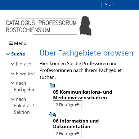
Browsen
Start
Login
direkt zum Inhalt
Menü
Über Fachgebiete browsen
Suche
Hier können Sie die Professoren und
Einfach
Professorinnen nach Ihrem Fachgebiet
Erweitert
suchen.
nach
Fachgebiet
05 Kommunikations- und
Medienwissenschaften
nach
2 Einträge
Fakultät /
Sektion
06 Information und
Dokumentation
2 Einträge