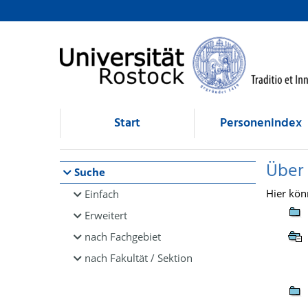
Browsen
direkt zum Inhalt
Start
Personenindex
Über
Suche
Hier kön
Einfach
Erweitert
nach Fachgebiet
nach Fakultät / Sektion