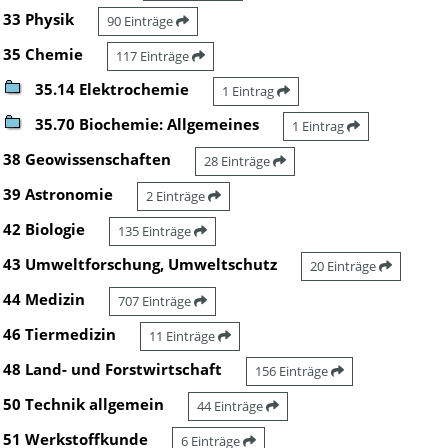
33 Physik
90 Einträge
35 Chemie
117 Einträge
35.14 Elektrochemie
1 Eintrag
35.70 Biochemie: Allgemeines
1 Eintrag
38 Geowissenschaften
28 Einträge
39 Astronomie
2 Einträge
42 Biologie
135 Einträge
43 Umweltforschung, Umweltschutz
20 Einträge
44 Medizin
707 Einträge
46 Tiermedizin
11 Einträge
48 Land- und Forstwirtschaft
156 Einträge
50 Technik allgemein
44 Einträge
51 Werkstoffkunde
6 Einträge