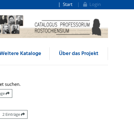
Start
Login
Weitere Kataloge
Über das Projekt
et suchen.
räge
2 Einträge