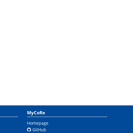
MyCoRe
Homepage
GitHub