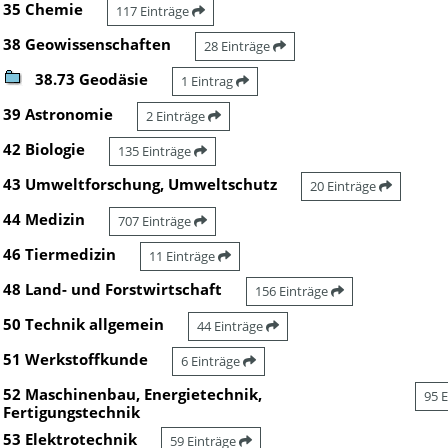
35 Chemie
117 Einträge
38 Geowissenschaften
28 Einträge
38.73 Geodäsie
1 Eintrag
39 Astronomie
2 Einträge
42 Biologie
135 Einträge
43 Umweltforschung, Umweltschutz
20 Einträge
44 Medizin
707 Einträge
46 Tiermedizin
11 Einträge
48 Land- und Forstwirtschaft
156 Einträge
50 Technik allgemein
44 Einträge
51 Werkstoffkunde
6 Einträge
52 Maschinenbau, Energietechnik,
95 
Fertigungstechnik
53 Elektrotechnik
59 Einträge