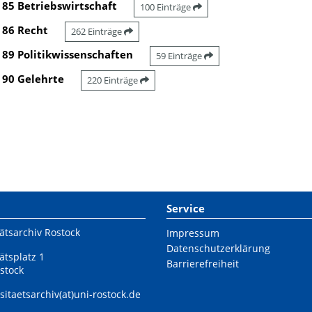
85 Betriebswirtschaft
100 Einträge
86 Recht
262 Einträge
89 Politikwissenschaften
59 Einträge
90 Gelehrte
220 Einträge
Service
ätsarchiv Rostock
Impressum
Datenschutzerklärung
ätsplatz 1
Barrierefreiheit
stock
sitaetsarchiv(at)uni-rostock.de