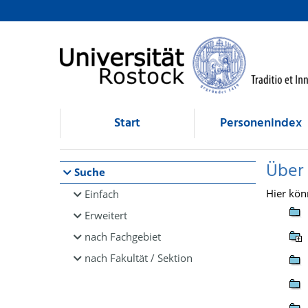
Browsen
direkt zum Inhalt
Start
Personenindex
Über
Suche
Hier kön
Einfach
Erweitert
nach Fachgebiet
nach Fakultät / Sektion