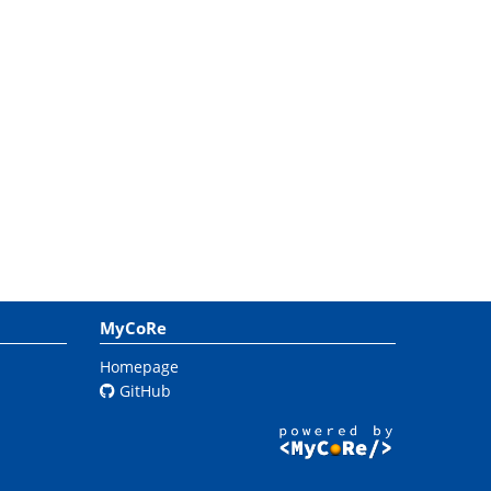
MyCoRe
Homepage
GitHub