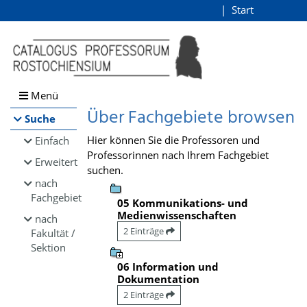
Browsen
Start
Login
direkt zum Inhalt
Menü
Über Fachgebiete browsen
Suche
Hier können Sie die Professoren und
Einfach
Professorinnen nach Ihrem Fachgebiet
Erweitert
suchen.
nach
Fachgebiet
05 Kommunikations- und
Medienwissenschaften
nach
2 Einträge
Fakultät /
Sektion
06 Information und
Dokumentation
2 Einträge