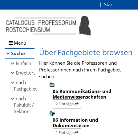
Browsen
Start
Login
direkt zum Inhalt
Menü
Über Fachgebiete browsen
Suche
Hier können Sie die Professoren und
Einfach
Professorinnen nach Ihrem Fachgebiet
Erweitert
suchen.
nach
Fachgebiet
05 Kommunikations- und
Medienwissenschaften
nach
2 Einträge
Fakultät /
Sektion
06 Information und
Dokumentation
2 Einträge