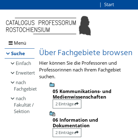
Browsen
Start
Login
direkt zum Inhalt
Menü
Über Fachgebiete browsen
Suche
Hier können Sie die Professoren und
Einfach
Professorinnen nach Ihrem Fachgebiet
Erweitert
suchen.
nach
Fachgebiet
05 Kommunikations- und
Medienwissenschaften
nach
2 Einträge
Fakultät /
Sektion
06 Information und
Dokumentation
2 Einträge