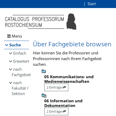
Browsen
Start
Login
direkt zum Inhalt
Menü
Über Fachgebiete browsen
Suche
Hier können Sie die Professoren und
Einfach
Professorinnen nach Ihrem Fachgebiet
Erweitert
suchen.
nach
Fachgebiet
05 Kommunikations- und
Medienwissenschaften
nach
2 Einträge
Fakultät /
Sektion
06 Information und
Dokumentation
2 Einträge