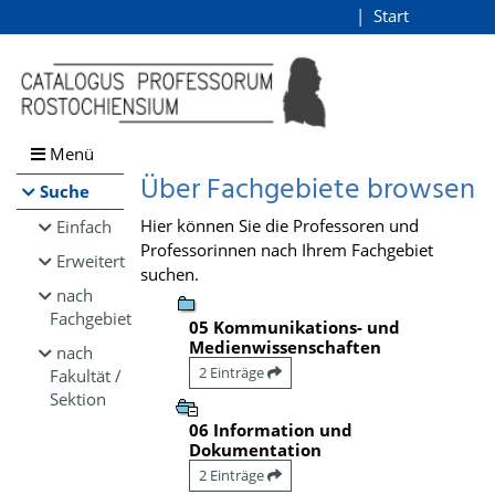
Browsen
Start
Login
direkt zum Inhalt
Menü
Über Fachgebiete browsen
Suche
Hier können Sie die Professoren und
Einfach
Professorinnen nach Ihrem Fachgebiet
Erweitert
suchen.
nach
Fachgebiet
05 Kommunikations- und
Medienwissenschaften
nach
2 Einträge
Fakultät /
Sektion
06 Information und
Dokumentation
2 Einträge