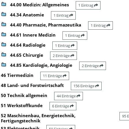
44.00 Medizin: Allgemeines
1 Eintrag
44.34 Anatomie
1 Eintrag
44.40 Pharmazie, Pharmazeutika
1 Eintrag
44.61 Innere Medizin
1 Eintrag
44.64 Radiologie
1 Eintrag
44.65 Chirurgie
2 Einträge
44.85 Kardiologie, Angiologie
2 Einträge
46 Tiermedizin
11 Einträge
48 Land- und Forstwirtschaft
156 Einträge
50 Technik allgemein
44 Einträge
51 Werkstoffkunde
6 Einträge
52 Maschinenbau, Energietechnik,
95 
Fertigungstechnik
53 Elektrotechnik