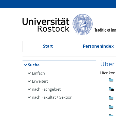
Browsen
direkt zum Inhalt
Start
Personenindex
Über
Suche
Hier kön
Einfach
Erweitert
nach Fachgebiet
nach Fakultät / Sektion