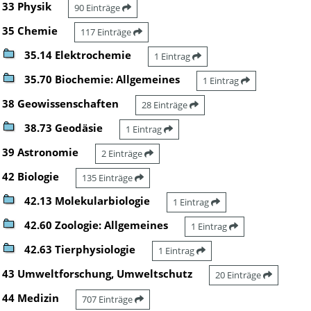
33 Physik
90 Einträge
35 Chemie
117 Einträge
35.14 Elektrochemie
1 Eintrag
35.70 Biochemie: Allgemeines
1 Eintrag
38 Geowissenschaften
28 Einträge
38.73 Geodäsie
1 Eintrag
39 Astronomie
2 Einträge
42 Biologie
135 Einträge
42.13 Molekularbiologie
1 Eintrag
42.60 Zoologie: Allgemeines
1 Eintrag
42.63 Tierphysiologie
1 Eintrag
43 Umweltforschung, Umweltschutz
20 Einträge
44 Medizin
707 Einträge