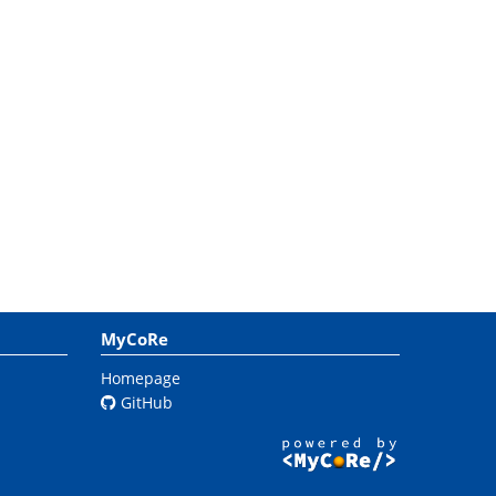
MyCoRe
Homepage
GitHub