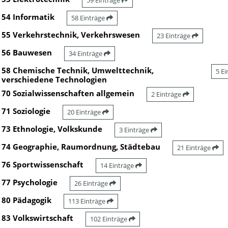
59 Einträge
54 Informatik
58 Einträge
55 Verkehrstechnik, Verkehrswesen
23 Einträge
56 Bauwesen
34 Einträge
58 Chemische Technik, Umwelttechnik,
5 E
verschiedene Technologien
70 Sozialwissenschaften allgemein
2 Einträge
71 Soziologie
20 Einträge
73 Ethnologie, Volkskunde
3 Einträge
74 Geographie, Raumordnung, Städtebau
21 Einträge
76 Sportwissenschaft
14 Einträge
77 Psychologie
26 Einträge
80 Pädagogik
113 Einträge
83 Volkswirtschaft
102 Einträge