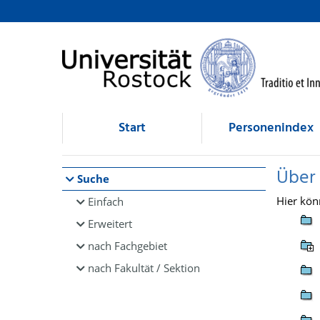
Browsen
direkt zum Inhalt
Start
Personenindex
Über
Suche
Hier kön
Einfach
Erweitert
nach Fachgebiet
nach Fakultät / Sektion