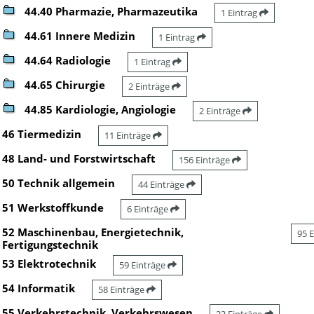
44.40 Pharmazie, Pharmazeutika
1 Eintrag
44.61 Innere Medizin
1 Eintrag
44.64 Radiologie
1 Eintrag
44.65 Chirurgie
2 Einträge
44.85 Kardiologie, Angiologie
2 Einträge
46 Tiermedizin
11 Einträge
48 Land- und Forstwirtschaft
156 Einträge
50 Technik allgemein
44 Einträge
51 Werkstoffkunde
6 Einträge
52 Maschinenbau, Energietechnik,
95 
Fertigungstechnik
53 Elektrotechnik
59 Einträge
54 Informatik
58 Einträge
55 Verkehrstechnik, Verkehrswesen