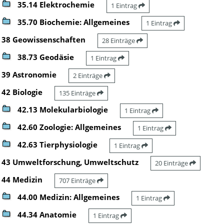
35.14 Elektrochemie
1 Eintrag
35.70 Biochemie: Allgemeines
1 Eintrag
38 Geowissenschaften
28 Einträge
38.73 Geodäsie
1 Eintrag
39 Astronomie
2 Einträge
42 Biologie
135 Einträge
42.13 Molekularbiologie
1 Eintrag
42.60 Zoologie: Allgemeines
1 Eintrag
42.63 Tierphysiologie
1 Eintrag
43 Umweltforschung, Umweltschutz
20 Einträge
44 Medizin
707 Einträge
44.00 Medizin: Allgemeines
1 Eintrag
44.34 Anatomie
1 Eintrag