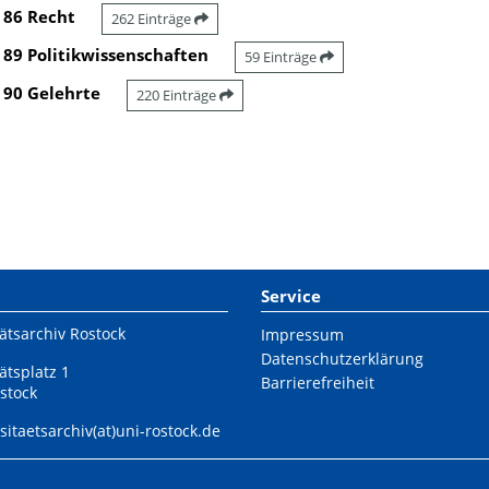
86 Recht
262 Einträge
89 Politikwissenschaften
59 Einträge
90 Gelehrte
220 Einträge
Service
ätsarchiv Rostock
Impressum
Datenschutzerklärung
ätsplatz 1
Barrierefreiheit
stock
sitaetsarchiv(at)uni-rostock.de