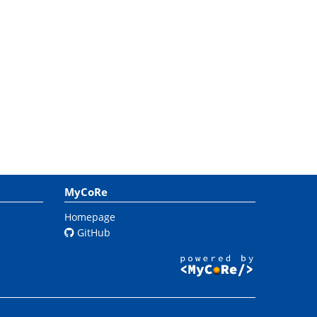
MyCoRe
Homepage
GitHub