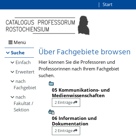
Browsen
Start
Login
direkt zum Inhalt
Menü
Über Fachgebiete browsen
Suche
Hier können Sie die Professoren und
Einfach
Professorinnen nach Ihrem Fachgebiet
Erweitert
suchen.
nach
Fachgebiet
05 Kommunikations- und
Medienwissenschaften
nach
2 Einträge
Fakultät /
Sektion
06 Information und
Dokumentation
2 Einträge