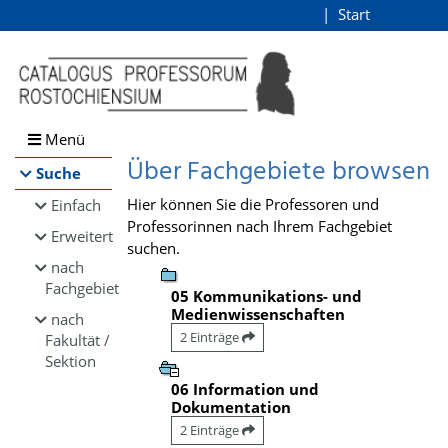
Browsen
Start
Login
direkt zum Inhalt
Menü
Über Fachgebiete browsen
Suche
Hier können Sie die Professoren und
Einfach
Professorinnen nach Ihrem Fachgebiet
Erweitert
suchen.
nach
Fachgebiet
05 Kommunikations- und
Medienwissenschaften
nach
2 Einträge
Fakultät /
Sektion
06 Information und
Dokumentation
2 Einträge