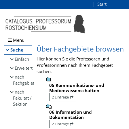
Browsen
Start
Login
direkt zum Inhalt
Menü
Über Fachgebiete browsen
Suche
Hier können Sie die Professoren und
Einfach
Professorinnen nach Ihrem Fachgebiet
Erweitert
suchen.
nach
Fachgebiet
05 Kommunikations- und
Medienwissenschaften
nach
2 Einträge
Fakultät /
Sektion
06 Information und
Dokumentation
2 Einträge