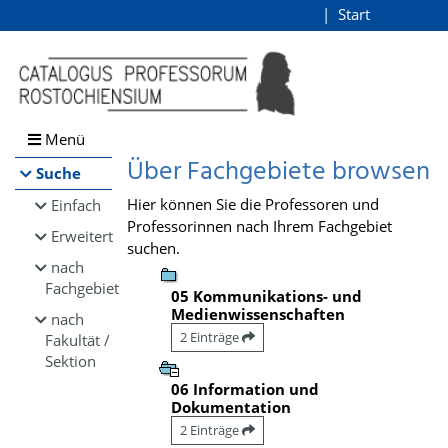
Browsen
Start
Login
direkt zum Inhalt
Menü
Über Fachgebiete browsen
Suche
Hier können Sie die Professoren und
Einfach
Professorinnen nach Ihrem Fachgebiet
Erweitert
suchen.
nach
Fachgebiet
05 Kommunikations- und
Medienwissenschaften
nach
2 Einträge
Fakultät /
Sektion
06 Information und
Dokumentation
2 Einträge