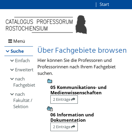
Browsen
Start
Login
direkt zum Inhalt
Menü
Über Fachgebiete browsen
Suche
Hier können Sie die Professoren und
Einfach
Professorinnen nach Ihrem Fachgebiet
Erweitert
suchen.
nach
Fachgebiet
05 Kommunikations- und
Medienwissenschaften
nach
2 Einträge
Fakultät /
Sektion
06 Information und
Dokumentation
2 Einträge