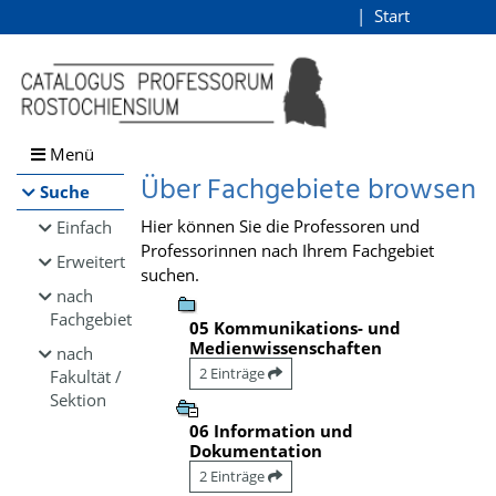
Browsen
Start
Login
direkt zum Inhalt
Menü
Über Fachgebiete browsen
Suche
Hier können Sie die Professoren und
Einfach
Professorinnen nach Ihrem Fachgebiet
Erweitert
suchen.
nach
Fachgebiet
05 Kommunikations- und
Medienwissenschaften
nach
2 Einträge
Fakultät /
Sektion
06 Information und
Dokumentation
2 Einträge