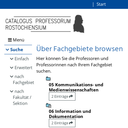
Browsen
Start
Login
direkt zum Inhalt
Menü
Über Fachgebiete browsen
Suche
Hier können Sie die Professoren und
Einfach
Professorinnen nach Ihrem Fachgebiet
Erweitert
suchen.
nach
Fachgebiet
05 Kommunikations- und
Medienwissenschaften
nach
2 Einträge
Fakultät /
Sektion
06 Information und
Dokumentation
2 Einträge