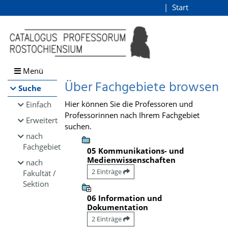
Browsen
Start
Login
direkt zum Inhalt
Menü
Über Fachgebiete browsen
Suche
Hier können Sie die Professoren und
Einfach
Professorinnen nach Ihrem Fachgebiet
Erweitert
suchen.
nach
Fachgebiet
05 Kommunikations- und
Medienwissenschaften
nach
2 Einträge
Fakultät /
Sektion
06 Information und
Dokumentation
2 Einträge