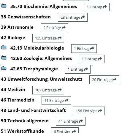
35.70 Biochemie: Allgemeines
1 Eintrag
38 Geowissenschaften
28 Einträge
39 Astronomie
2 Einträge
42 Biologie
135 Einträge
42.13 Molekularbiologie
1 Eintrag
42.60 Zoologie: Allgemeines
1 Eintrag
42.63 Tierphysiologie
1 Eintrag
43 Umweltforschung, Umweltschutz
20 Einträge
44 Medizin
707 Einträge
46 Tiermedizin
11 Einträge
48 Land- und Forstwirtschaft
156 Einträge
50 Technik allgemein
44 Einträge
51 Werkstoffkunde
6 Einträge