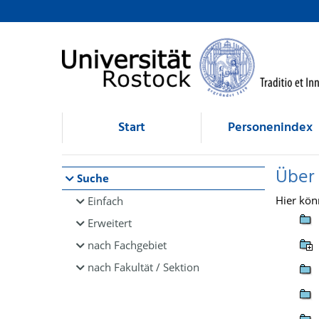
Browsen
direkt zum Inhalt
Start
Personenindex
Über
Suche
Hier kön
Einfach
Erweitert
nach Fachgebiet
nach Fakultät / Sektion