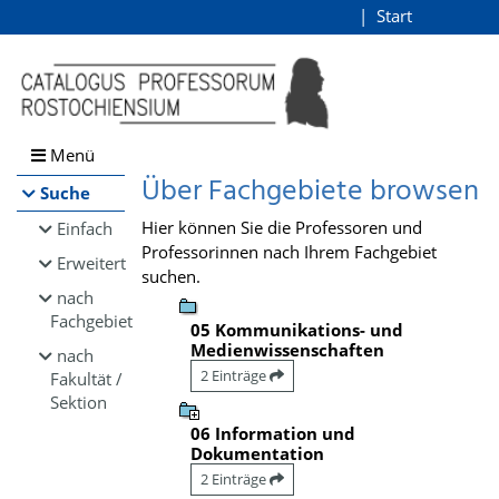
Browsen
Start
Login
direkt zum Inhalt
Menü
Über Fachgebiete browsen
Suche
Hier können Sie die Professoren und
Einfach
Professorinnen nach Ihrem Fachgebiet
Erweitert
suchen.
nach
Fachgebiet
05 Kommunikations- und
Medienwissenschaften
nach
2 Einträge
Fakultät /
Sektion
06 Information und
Dokumentation
2 Einträge